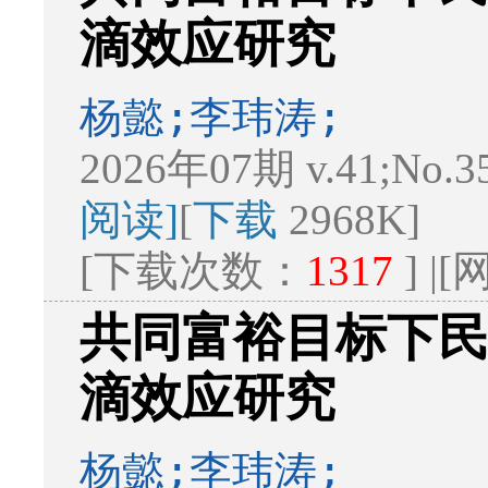
滴效应研究
杨懿;李玮涛;
2026年07期 v.41;No.3
阅读]
[
下载
2968K]
[下载次数：
1317
] 
共同富裕目标下
滴效应研究
杨懿;李玮涛;