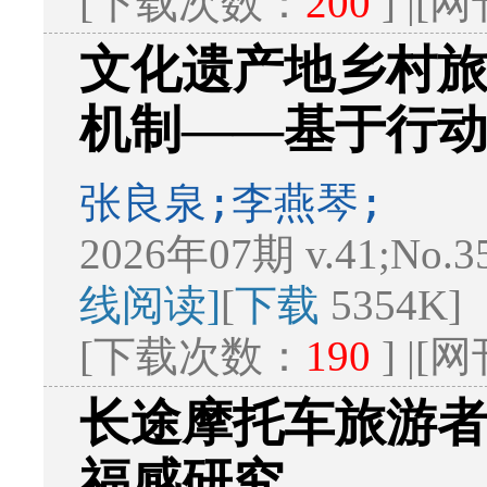
[下载次数：
200
] |
文化遗产地乡村
机制——基于行
张良泉;李燕琴;
2026年07期 v.41;No.3
线阅读]
[
下载
5354K]
[下载次数：
190
] |
长途摩托车旅游
福感研究