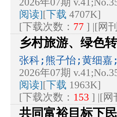
2026年07期 v.41;No.3
阅读]
[
下载
4707K]
[下载次数：
77
] |[
乡村旅游、绿色
张科;熊子怡;黄细嘉
2026年07期 v.41;No.3
阅读]
[
下载
1963K]
[下载次数：
153
] |
共同富裕目标下