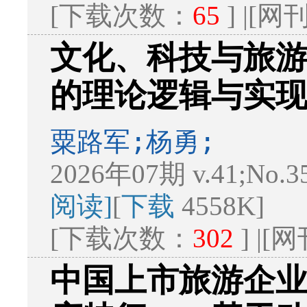
[下载次数：
65
] |[
文化、科技与旅
的理论逻辑与实
粟路军;杨勇;
2026年07期 v.41;No.3
阅读]
[
下载
4558K]
[下载次数：
302
] |
中国上市旅游企