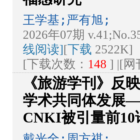
王学基;严有旭;
2026年07期 v.41;No.3
线阅读]
[
下载
2522K]
[下载次数：
148
] |
《旅游学刊》反
学术共同体发展
CNKI被引量前1
戴光全;周方祺;