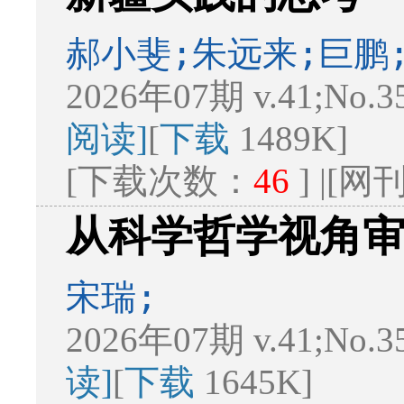
郝小斐;朱远来;巨鹏
2026年07期 v.41;No.3
阅读]
[
下载
1489K]
[下载次数：
46
] |[
从科学哲学视角
宋瑞;
2026年07期 v.41;No.3
读]
[
下载
1645K]