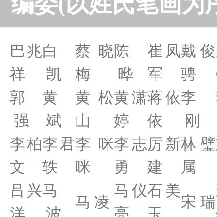
编委(以姓氏笔画为序
巴兆
白
蔡晓
陈
崔凤
戴俊
祥
凯
梅
晔
军
骋
郭
黄
黄松
黄潇
蒋依
李
强
斌
山
婷
依
刚
李柏
李君
李咪
李志
厉新
林璧
文
轶
咪
勇
建
属
吕兴
马
马仪
石美
马 凌
宋 瑞
洋
波
亮
玉