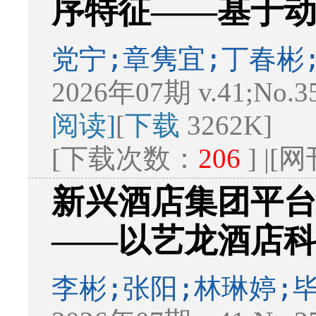
序特征——基于动态
党宁;章隽宜;丁春彬
2026年07期 v.41;No.3
阅读]
[
下载
3262K]
[下载次数：
206
] |
新兴酒店集团平
——以艺龙酒店
李彬;张阳;林琳婷;