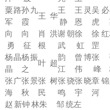
粟路
孙九
王
王灵
吴必
王 华
军
霞
静
恩
虎
向
向
肖洪
谢朝
徐
徐红
勇
征
根
武
虹
罡
杨晶
杨振
韵
曾博
张
叶 超
晶
之
江
伟
峰
张广
张景
张树
张骁
张晓
章锦
海
秋
民
鸣
宇
河
赵新
钟林
朱
邹统
左